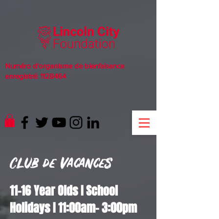
Numéro d'organisme de bienfaisance
enregistré:
1128464
Club de vacances
11-16 Year Olds I School
Holidays I 11:00am- 3:00pm