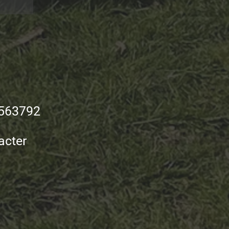
563792
tacter