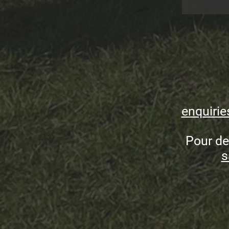
enquirie
Pour de
s