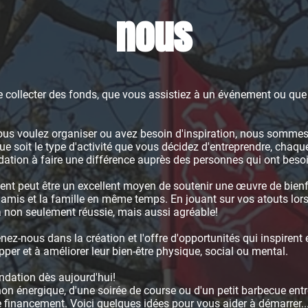
nous
de collecter des fonds, que vous assistiez à un événement ou que v
us voulez organiser ou avez besoin d'inspiration, nous sommes
e soit le type d'activité que vous décidez d'entreprendre, chaque
ndation à faire une différence auprès des personnes qui ont beso
ent peut être un excellent moyen de soutenir une œuvre de bien
amis et la famille en même temps. En jouant sur vos atouts lor
a non seulement réussie, mais aussi agréable!
ez-nous dans la création et l'offre d'opportunités qui inspirent et
er et à améliorer leur bien-être physique, social ou mental.
dation dès aujourd'hui!
on énergique, d'une soirée de course ou d'un petit barbecue entr
 de financement. Voici quelques idées pour vous aider à démarrer..