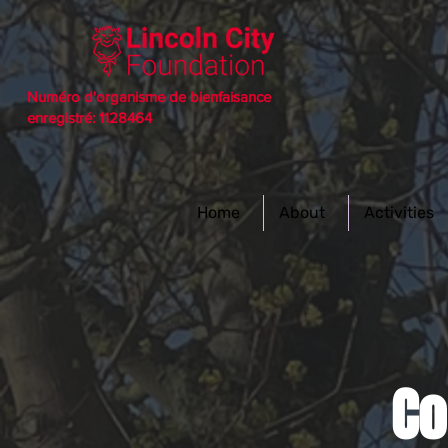
Numéro d'organisme de bienfaisance
enregistré: 1128464
Home
About
Activities
Co