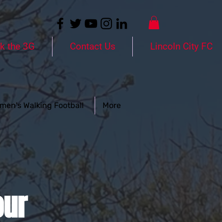
k the 3G
Contact Us
Lincoln City FC
men's Walking Football
More
our