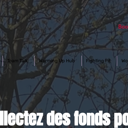
Boo
Team Talk
Warming Up Hub
Fighting Fit
Wo
llectez des fonds p