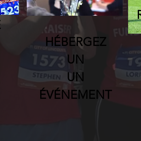
E
HÉBERGEZ
UN
UN
ÉVÉNEMENT