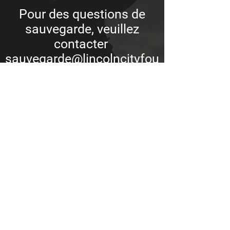
Pour des questions de
sauvegarde, veuillez
contacter
sauvegarde@lincolncityfou
ndation.co.uk
Politique de confidentialité
Numéro d'organisme de bienfaisance
enregistré :
1128464
La Lincoln City Foundation est une
organisation caritative enregistrée en
Angleterre et au Pays de Galles sous le no.