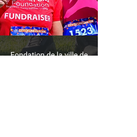
Fondation de la ville de
Lincoln
Stade LNER
Lincoln
LN5 8LD
enquiries@lincolncityfound
ation.co.uk
| 01522
563792