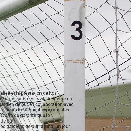
alisé et la prestation de nos
la! nous sommes ravis de mettre en
rdien de but en collaboration avec
ntraîneurs hautement expérimentés
FC afin de garantir que le
de but.
 gardiens de but le lundi un jour