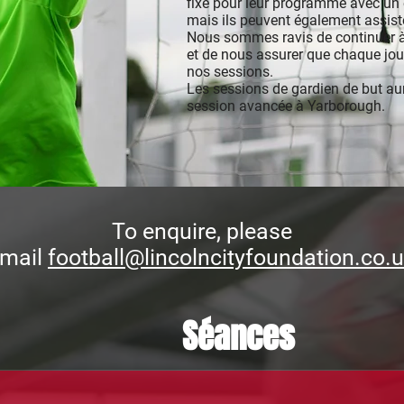
fixe pour leur programme avec un e
mais ils peuvent également assiste
Nous sommes ravis de continuer à
et de nous assurer que chaque jou
nos sessions.
Les sessions de gardien de but aur
session avancée à Yarborough.
To enquire, please
mail
football@lincolncityfoundation.co.
Séances