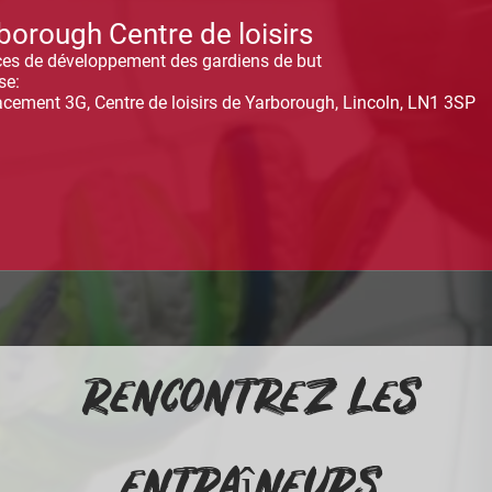
borough Centre
de
loisirs
es de développement des gardiens de but
se:
cement 3G, Centre de loisirs de Yarborough, Lincoln, LN1 3SP
Rencontrez les
entraîneurs