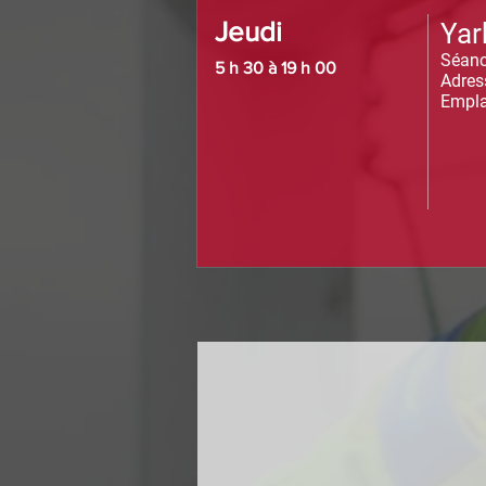
Jeudi
Yar
Séanc
5 h 30 à 19 h 00
Adres
Empla