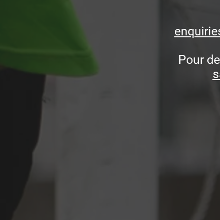
enquirie
Pour de
s