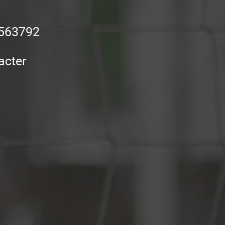
563792
tacter