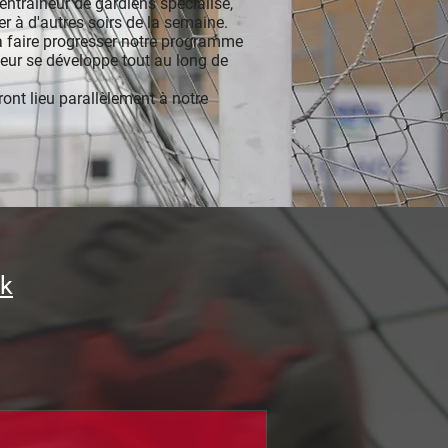
ntraîneur de gardiens spécialisé,
r à d'autres soirs de la semaine.
 faire progresser notre programme
eur se développe tout au long de
ont lieu parallèlement à notre
uk