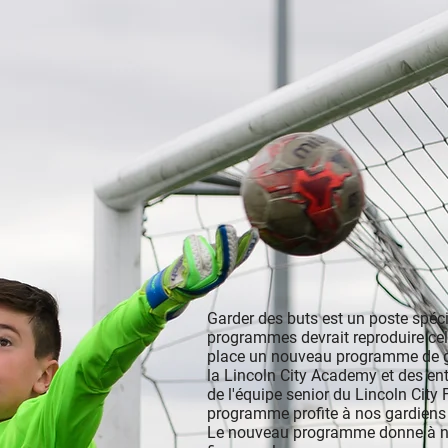
Garder des buts est un poste spéci
programmes devrait reproduire ce
place un nouveau programme de ga
la Lincoln City Academy et des e
de l'équipe senior du Lincoln City 
programme profite à nos gardiens 
Le nouveau programme donne à nos