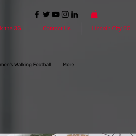
k the 3G
Contact Us
Lincoln City FC
men's Walking Football
More