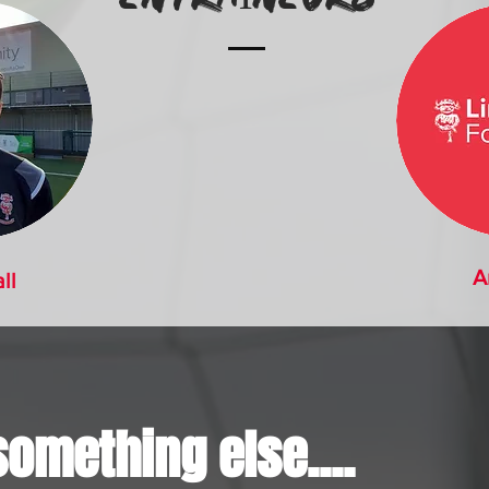
A
ll
something else....