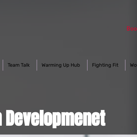
Boo
Team Talk
Warming Up Hub
Fighting Fit
Wo
n Developmenet