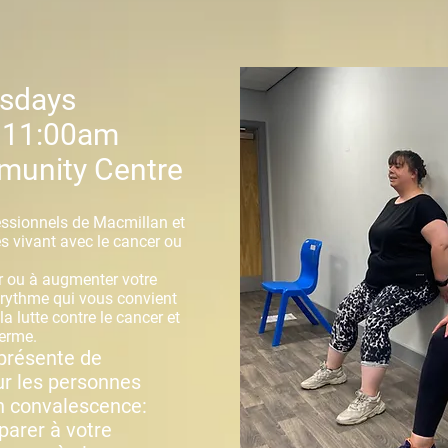
sdays
 11:00am
unity Centre
essionnels de Macmillan et
s vivant avec le cancer ou
r ou à augmenter votre
 rythme qui vous convient
 lutte contre le cancer et
terme.
 présente de
r les personnes
n convalescence:
parer à votre