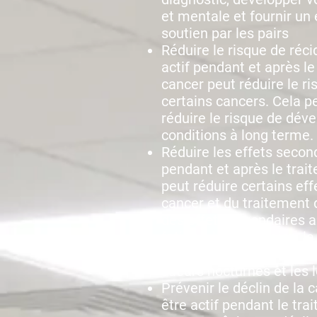
et mentale et fournir un
soutien par les pairs
Réduire le risque de réci
actif pendant et après l
cancer peut réduire le ri
certains cancers. Cela 
réduire le risque de déve
conditions à long terme.
Réduire les effets second
pendant et après le trai
peut réduire certains ef
cancer et du traitement d
des effets secondaires ai
fatigue, la dépression, la
caillots sanguins, les bo
sueurs nocturnes et les 
Prévenir le déclin de la 
être actif pendant le tr