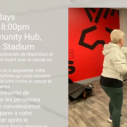
days
 8:00pm
unity Hub,
 Stadium
essionnels de Macmillan et
s vivant avec le cancer ou
r ou à augmenter votre
n rythme qui vous convient
 lutte contre le cancer et
terme.
 présente de
r les personnes
en convalescence:
parer à votre
cer après le
otre force physique