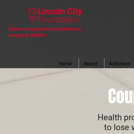
Numéro d'organisme de bienfaisance
enregistré: 1128464
Home
About
Activities
Cou
Health p
to lose 