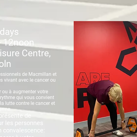
days
- 12noon
sure Centre,
oln
essionnels de Macmillan et
s vivant avec le cancer ou
r ou à augmenter votre
 rythme qui vous convient
 lutte contre le cancer et
terme.
 présente de
r les personnes
n convalescence: