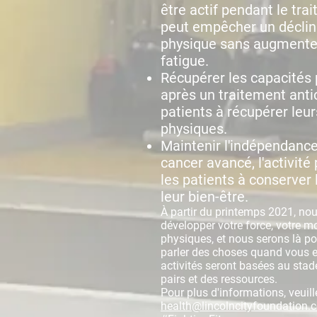
être actif pendant le tr
peut empêcher un déclin 
physique sans augmenter
fatigue.
Récupérer les capacités p
après un traitement anti
patients à récupérer leu
physiques.
Maintenir l'indépendance
cancer avancé, l'activité
les patients à conserver
leur bien-être.
À partir du printemps 2021, no
développer votre force, votre m
physiques, et nous serons là pou
parler des choses quand vous e
activités seront basées au sta
pairs et des ressources.
Pour plus d'informations, veuil
health@lincolncityfoundation.c