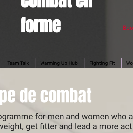
Combat en
forme
Boo
Team Talk
Warming Up Hub
Fighting Fit
Wo
pe de combat
rogramme for men and women who ar
weight, get fitter and lead a more act