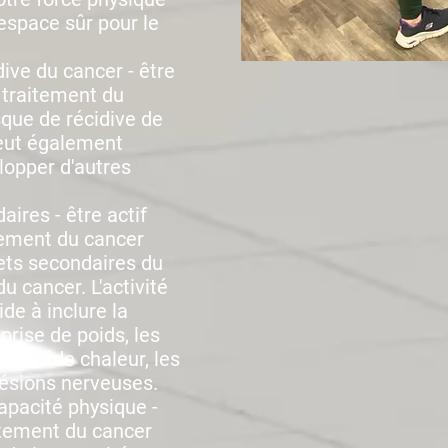
 espace sûr pour le
dive du cancer - être
e traitement du
sque de récidive de
peut également
lopper d'autres
aires - être actif
tement du cancer
fets secondaires du
u cancer. L'activité
de à inclure la
 prise de poids, les
uffées de chaleur, les
lésions nerveuses.
capacité physique -
aitement du cancer