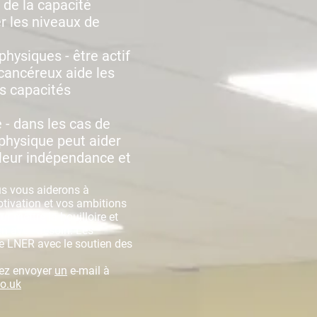
 de la capacité
 les niveaux de
hysiques - être actif
cancéreux aide les
rs capacités
 - dans les cas de
 physique peut aider
 leur indépendance et
us vous aiderons à
otivation et vos ambitions
r mettre la bouilloire et
n avez besoin. Les
de LNER avec le soutien des
lez envoyer
un
e-mail à
co.uk