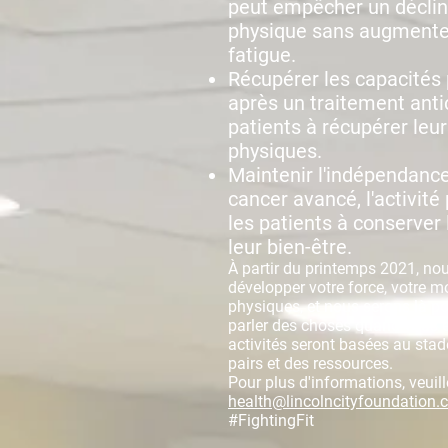
peut empêcher un déclin
physique sans augmenter
fatigue.
Récupérer les capacités p
après un traitement anti
patients à récupérer leu
physiques.
Maintenir l'indépendance
cancer avancé, l'activité
les patients à conserver
leur bien-être.
À partir du printemps 2021, no
développer votre force, votre m
physiques, et nous serons là pou
parler des choses quand vous e
activités seront basées au sta
pairs et des ressources.
Pour plus d'informations, veuil
health@lincolncityfoundation.
#FightingFit