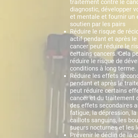
traitement contre le can
diagnostic, développer v
et mentale et fournir un 
soutien par les pairs
Réduire le risque de réci
actif pendant et après le
cancer peut réduire le ri
certains cancers. Cela 
réduire le risque de déve
conditions à long terme.
Réduire les effets second
pendant et après le trai
peut réduire certains ef
cancer et du traitement d
des effets secondaires ai
fatigue, la dépression, la
caillots sanguins, les bo
sueurs nocturnes et les 
Prévenir le déclin de la 