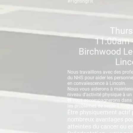
#FightingFit
Thurs
11:00am 
Birchwood Lei
Linc
Nous travaillons avec des prof
du NHS pour aider les personne
en convalescence à Lincoln.
Nous vous aiderons à mainteni
niveau d'activité physique à un
et vous accompagnerons dans la
les problèmes de santé à long 
Être physiquement actif
nombreux avantages pou
atteintes du cancer ou e