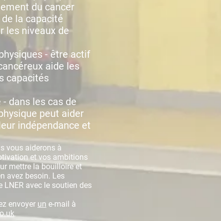
aitement du cancer
de la capacité
 les niveaux de
hysiques - être actif
cancéreux aide les
rs capacités
 - dans les cas de
 physique peut aider
 leur indépendance et
us vous aiderons à
otivation et vos ambitions
r mettre la bouilloire et
n avez besoin. Les
de LNER avec le soutien des
lez envoyer
un
e-mail à
o.uk