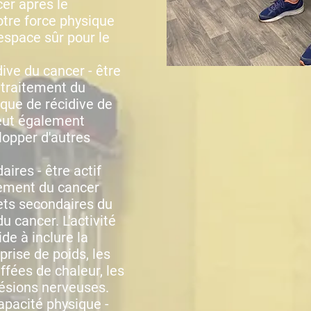
cer après le
otre force physique
espace sûr pour le
dive du cancer - être
 traitement du
sque de récidive de
peut également
lopper d'autres
aires - être actif
tement du cancer
fets secondaires du
u cancer. L'activité
de à inclure la
 prise de poids, les
uffées de chaleur, les
lésions nerveuses.
capacité physique -