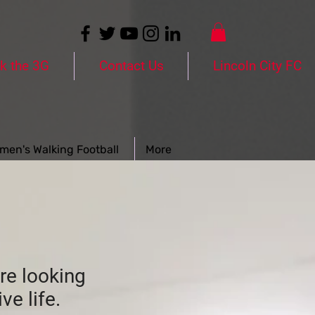
k the 3G
Contact Us
Lincoln City FC
men's Walking Football
More
e looking
ive life.