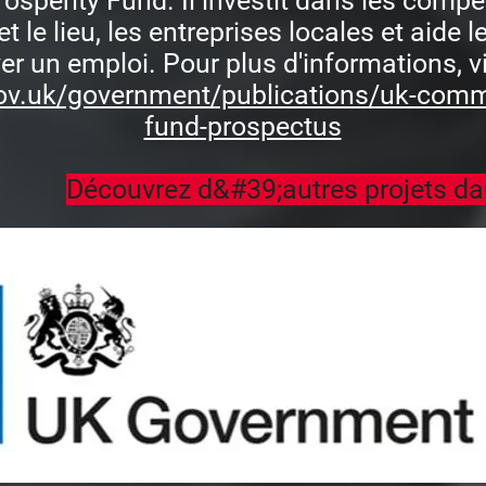
osperity Fund. Il investit dans les compé
le lieu, les entreprises locales et aide 
er un emploi. Pour plus d'informations, v
ov.uk/government/publications/uk-comm
fund-prospectus
Découvrez d&#39;autres projets da