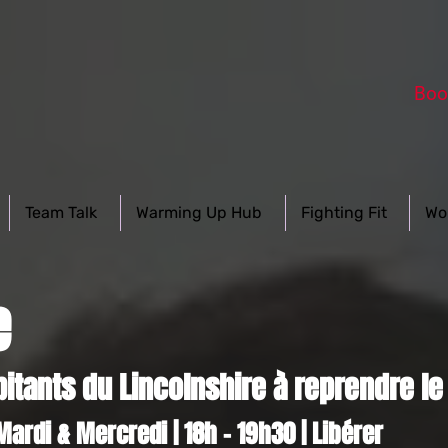
Boo
Team Talk
Warming Up Hub
Fighting Fit
Wo
e
bitants du Lincolnshire à reprendre le 
Mardi & Mercredi | 18h - 19h30 | Libérer