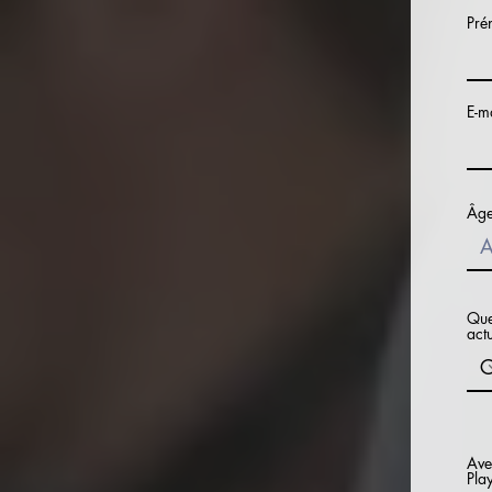
Pré
E-m
Âg
Quel
actu
Ave
Pla