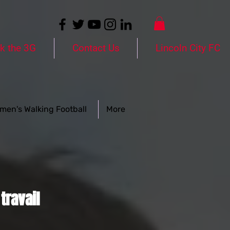
k the 3G
Contact Us
Lincoln City FC
men's Walking Football
More
travail