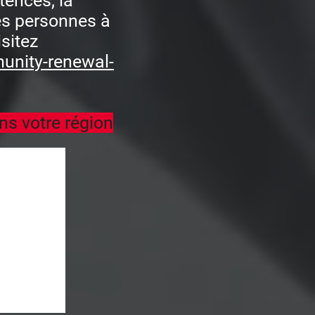
tences, la
les personnes à
isitez
unity-renewal-
ns votre région