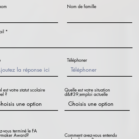
nom
Nom de famille
ail
e
Téléphoner
 est votre statut scolaire
Quelle est votre situation
el ?
d&#39;emploi actuelle
z-vous terminé le FA
ymaker Award?
Comment avez-vous entendu