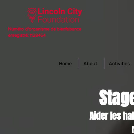
Numéro d'organisme de bienfaisance
enregistré: 1128464
Home
About
Activities
Stag
Aider les ha