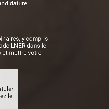
andidature.
inaires, y compris
tade LNER dans le
 et mettre votre
tuler
ez le