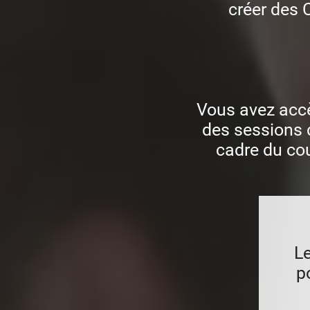
créer des 
Vous avez accè
des sessions 
cadre du cou
Le
p